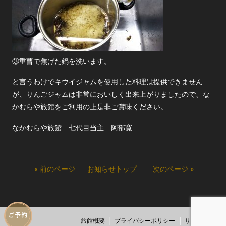
③重曹で焦げた鍋を洗います。
と言うわけでキウイジャムを使用した料理は提供できません
が、りんごジャムは非常においしく出来上がりましたので、な
かむらや旅館をご利用の上是非ご賞味ください。
なかむらや旅館 七代目当主 阿部寛
« 前のページ
お知らせトップ
次のページ »
ご予約
旅館概要
プライバシーポリシー
サイトマップ