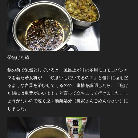
②焦げた鍋
鍋の前で呆然としていると、風呂上がりの冬用モコモコパジャ
マを着た若女将が、「焼きいも焼いてるの？」と傷口に塩を塗
るような言葉を浴びせてくるので、事情を説明したら、「焦げ
た鍋には重曹がいいよ！」と言って立ち去って行きました。し
ょうがないので泣く泣く廃棄処分（農家さんごめんなさい）に
しました。